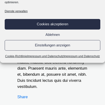
optimieren.
DATE
20 November
Dienste verwalten
CATEGORY
Art
Cookies akzeptieren
ABOUT THIS PROJECT
Ablehnen
Lorem ipsum dolor sit amet,
consectetuer adipiscing elit. Nam
Einstellungen anzeigen
cursus. Morbi ut mi. Nullam enim leo,
egestas id, condimentum at, laoreet
Cookie-Richtlinie
Impressum und Datenschutz
Impressum und Datenschutz
mattis, massa. Sed eleifend nonummy
diam. Praesent mauris ante, elementum
et, bibendum at, posuere sit amet, nibh.
Duis tincidunt lectus quis dui viverra
vestibulum.
Share