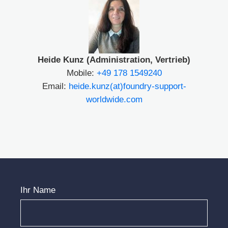
Heide Kunz (Administration, Vertrieb)
Mobile:
+49 178 1549240
Email:
heide.kunz(at)foundry-support-
worldwide.com
Ihr Name